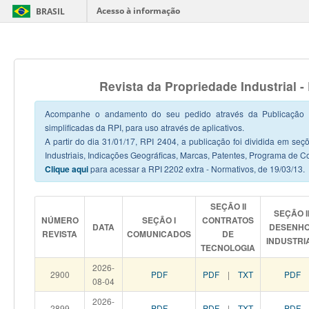
Acesso à informação
BRASIL
Revista da Propriedade Industrial 
Acompanhe o andamento do seu pedido através da Publicação Of
simplificadas da RPI, para uso através de aplicativos.
A partir do dia 31/01/17, RPI 2404, a publicação foi dividida em s
Industriais, Indicações Geográficas, Marcas, Patentes, Programa de C
Clique aqui
para acessar a RPI 2202 extra - Normativos, de 19/03/13.
SEÇÃO II
SEÇÃO II
NÚMERO
SEÇÃO I
CONTRATOS
DATA
DESENH
REVISTA
COMUNICADOS
DE
INDUSTRI
TECNOLOGIA
2026-
2900
PDF
PDF
|
TXT
PDF
08-04
2026-
2899
PDF
PDF
|
TXT
PDF